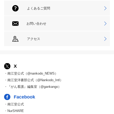
よくあるご質問
お問い合わせ
アクセス
X
・南江堂公式（@nankodo_NEWS）
・南江堂洋書部公式（@Nankodo_Intl）
・『がん看護』編集室（@gankango）
Facebook
・南江堂公式
・NurSHARE