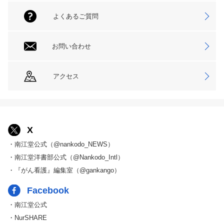
よくあるご質問
お問い合わせ
アクセス
X
・南江堂公式（@nankodo_NEWS）
・南江堂洋書部公式（@Nankodo_Intl）
・『がん看護』編集室（@gankango）
Facebook
・南江堂公式
・NurSHARE