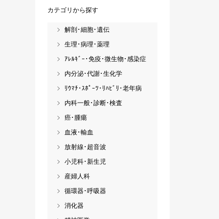
カテゴリから探す
解剖･細胞･遺伝
生理･病理･薬理
ｱﾚﾙｷﾞｰ･免疫･微生物･感染症
内分泌･代謝･生化学
ﾘｳﾏﾁ･ｽﾎﾟｰﾂ･ﾘﾊﾋﾞﾘ･老年病
内科一般･診断･検査
癌･腫瘍
血液･輸血
放射線･超音波
小児科･新生児
産婦人科
循環器･呼吸器
消化器