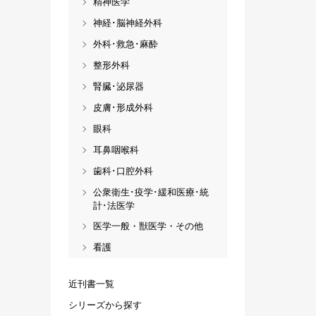
精神医学
神経･脳神経外科
外科･救急･麻酔
整形外科
腎臓･泌尿器
皮膚･形成外科
眼科
耳鼻咽喉科
歯科･口腔外科
公衆衛生･疫学･緩和医療･統
計･法医学
医学一般・獣医学・その他
看護
近刊書一覧
シリーズから探す