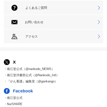
よくあるご質問
お問い合わせ
アクセス
X
・南江堂公式（@nankodo_NEWS）
・南江堂洋書部公式（@Nankodo_Intl）
・『がん看護』編集室（@gankango）
Facebook
・南江堂公式
・NurSHARE