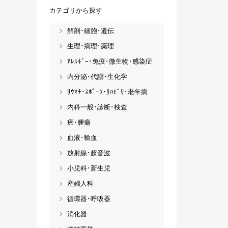
カテゴリから探す
解剖･細胞･遺伝
生理･病理･薬理
ｱﾚﾙｷﾞｰ･免疫･微生物･感染症
内分泌･代謝･生化学
ﾘｳﾏﾁ･ｽﾎﾟｰﾂ･ﾘﾊﾋﾞﾘ･老年病
内科一般･診断･検査
癌･腫瘍
血液･輸血
放射線･超音波
小児科･新生児
産婦人科
循環器･呼吸器
消化器