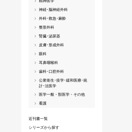
精神医学
神経･脳神経外科
外科･救急･麻酔
整形外科
腎臓･泌尿器
皮膚･形成外科
眼科
耳鼻咽喉科
歯科･口腔外科
公衆衛生･疫学･緩和医療･統
計･法医学
医学一般・獣医学・その他
看護
近刊書一覧
シリーズから探す