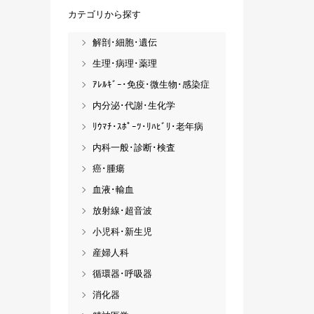
カテゴリから探す
解剖･細胞･遺伝
生理･病理･薬理
ｱﾚﾙｷﾞｰ･免疫･微生物･感染症
内分泌･代謝･生化学
ﾘｳﾏﾁ･ｽﾎﾟｰﾂ･ﾘﾊﾋﾞﾘ･老年病
内科一般･診断･検査
癌･腫瘍
血液･輸血
放射線･超音波
小児科･新生児
産婦人科
循環器･呼吸器
消化器