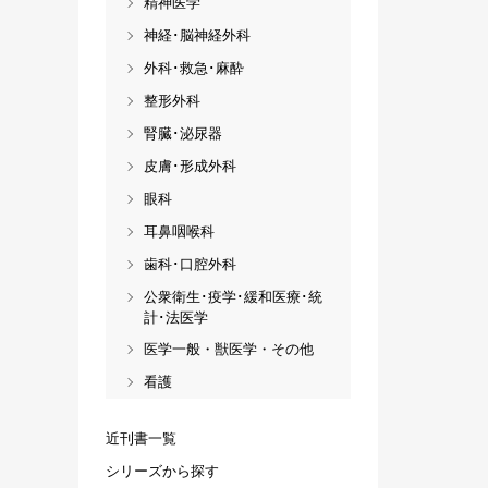
精神医学
神経･脳神経外科
外科･救急･麻酔
整形外科
腎臓･泌尿器
皮膚･形成外科
眼科
耳鼻咽喉科
歯科･口腔外科
公衆衛生･疫学･緩和医療･統
計･法医学
医学一般・獣医学・その他
看護
近刊書一覧
シリーズから探す