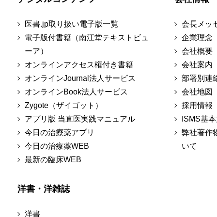
医書.jp取り扱い電子版一覧
会長メッ
電子版付書籍（南江堂テキストビュ
企業理念
ーア）
会社概要
オンラインアクセス権付き書籍
会社案内
オンラインJournal法人サービス
部署別連
オンラインBook法人サービス
会社地図
Zygote（ザイゴット）
採用情報
アプリ版 当直医実践マニュアル
ISMS基
今日の治療薬アプリ
弊社著作
今日の治療薬WEB
いて
最新の臨床WEB
洋書・洋雑誌
洋書