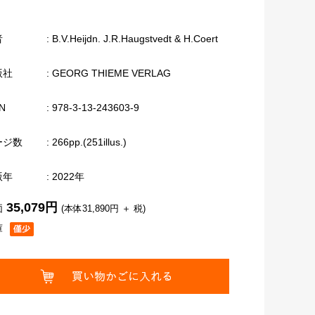
者
: B.V.Heijdn. J.R.Haugstvedt & H.Coert
版社
: GEORG THIEME VERLAG
N
: 978-3-13-243603-9
ージ数
: 266pp.(251illus.)
版年
: 2022年
35,079円
価
(本体31,890円 ＋ 税)
庫