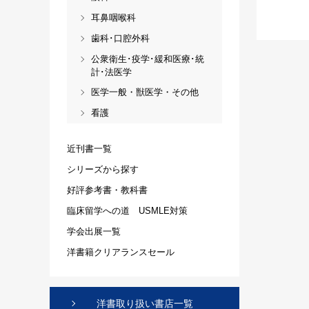
耳鼻咽喉科
歯科･口腔外科
公衆衛生･疫学･緩和医療･統
計･法医学
医学一般・獣医学・その他
看護
近刊書一覧
シリーズから探す
好評参考書・教科書
臨床留学への道 USMLE対策
学会出展一覧
洋書籍クリアランスセール
洋書取り扱い書店一覧