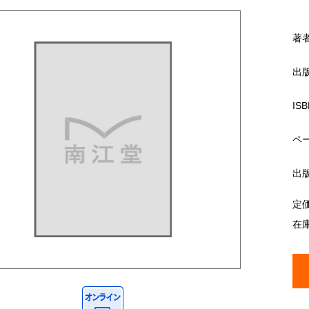
著
出
ISB
ペ
出
定
在