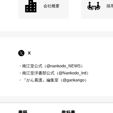
会社概要
採
X
・南江堂公式（@nankodo_NEWS）
・南江堂洋書部公式（@Nankodo_Intl）
・『がん看護』編集室（@gankango）
書籍
教科書