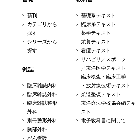
新刊
基礎系テキスト
カテゴリから
臨床系テキスト
探す
薬学テキスト
シリーズから
栄養テキスト
探す
看護テキスト
リハビリ／スポーツ
／東洋医学テキスト
雑誌
臨床検査・臨床工学
臨床雑誌内科
・放射線技術テキスト
臨床雑誌外科
柔道整復テキスト
臨床雑誌整形
東洋療法学校協会編テキ
外科
スト
別冊整形外科
電子教科書に関して
胸部外科
がん看護