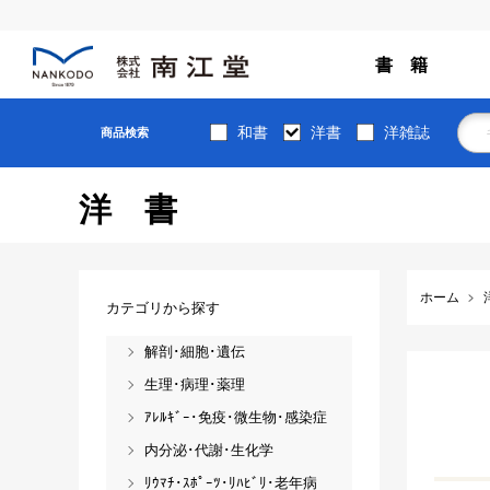
書 籍
和書
洋書
洋雑誌
商品検索
洋書
ホーム
カテゴリから探す
解剖･細胞･遺伝
生理･病理･薬理
ｱﾚﾙｷﾞｰ･免疫･微生物･感染症
内分泌･代謝･生化学
ﾘｳﾏﾁ･ｽﾎﾟｰﾂ･ﾘﾊﾋﾞﾘ･老年病