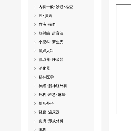
内科一般･診断･検査
癌･腫瘍
血液･輸血
放射線･超音波
小児科･新生児
産婦人科
循環器･呼吸器
消化器
精神医学
神経･脳神経外科
外科･救急･麻酔
整形外科
腎臓･泌尿器
皮膚･形成外科
眼科