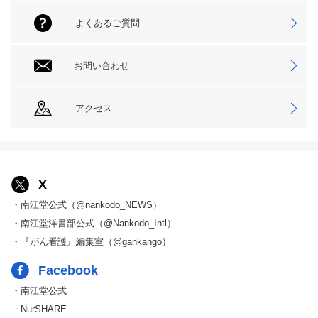
よくあるご質問
お問い合わせ
アクセス
X
・南江堂公式（@nankodo_NEWS）
・南江堂洋書部公式（@Nankodo_Intl）
・『がん看護』編集室（@gankango）
Facebook
・南江堂公式
・NurSHARE