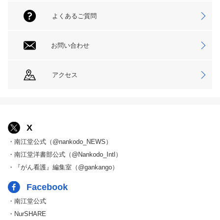
よくあるご質問
お問い合わせ
アクセス
X
・南江堂公式（@nankodo_NEWS）
・南江堂洋書部公式（@Nankodo_Intl）
・『がん看護』編集室（@gankango）
Facebook
・南江堂公式
・NurSHARE