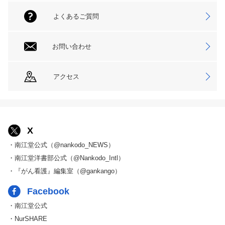
よくあるご質問
お問い合わせ
アクセス
X
・南江堂公式（@nankodo_NEWS）
・南江堂洋書部公式（@Nankodo_Intl）
・『がん看護』編集室（@gankango）
Facebook
・南江堂公式
・NurSHARE