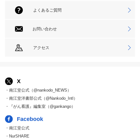
よくあるご質問
お問い合わせ
アクセス
X
・南江堂公式（@nankodo_NEWS）
・南江堂洋書部公式（@Nankodo_Intl）
・『がん看護』編集室（@gankango）
Facebook
・南江堂公式
・NurSHARE