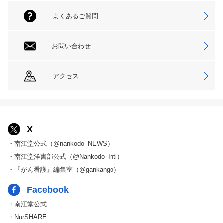
よくあるご質問
お問い合わせ
アクセス
X
・南江堂公式（@nankodo_NEWS）
・南江堂洋書部公式（@Nankodo_Intl）
・『がん看護』編集室（@gankango）
Facebook
・南江堂公式
・NurSHARE