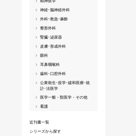
精神医学
神経･脳神経外科
外科･救急･麻酔
整形外科
腎臓･泌尿器
皮膚･形成外科
眼科
耳鼻咽喉科
歯科･口腔外科
公衆衛生･疫学･緩和医療･統
計･法医学
医学一般・獣医学・その他
看護
近刊書一覧
シリーズから探す