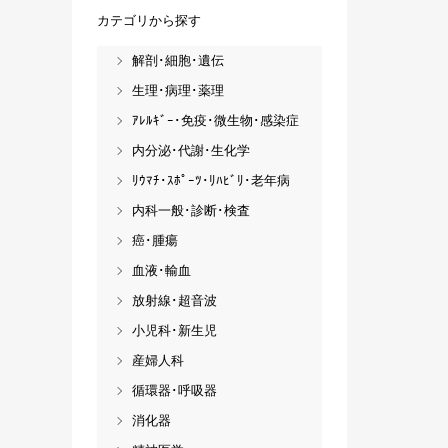
カテゴリから探す
解剖･細胞･遺伝
生理･病理･薬理
ｱﾚﾙｷﾞｰ･免疫･微生物･感染症
内分泌･代謝･生化学
ﾘｳﾏﾁ･ｽﾎﾟｰﾂ･ﾘﾊﾋﾞﾘ･老年病
内科一般･診断･検査
癌･腫瘍
血液･輸血
放射線･超音波
小児科･新生児
産婦人科
循環器･呼吸器
消化器