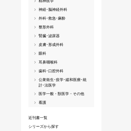
精神医学
神経･脳神経外科
外科･救急･麻酔
整形外科
腎臓･泌尿器
皮膚･形成外科
眼科
耳鼻咽喉科
歯科･口腔外科
公衆衛生･疫学･緩和医療･統
計･法医学
医学一般・獣医学・その他
看護
近刊書一覧
シリーズから探す