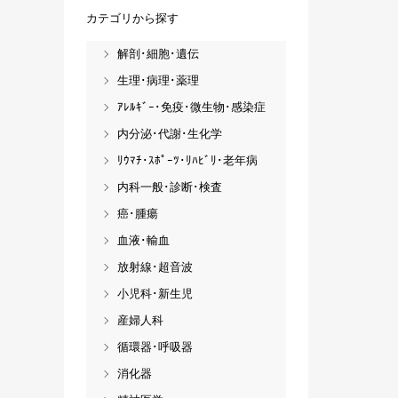
カテゴリから探す
解剖･細胞･遺伝
生理･病理･薬理
ｱﾚﾙｷﾞｰ･免疫･微生物･感染症
内分泌･代謝･生化学
ﾘｳﾏﾁ･ｽﾎﾟｰﾂ･ﾘﾊﾋﾞﾘ･老年病
内科一般･診断･検査
癌･腫瘍
血液･輸血
放射線･超音波
小児科･新生児
産婦人科
循環器･呼吸器
消化器