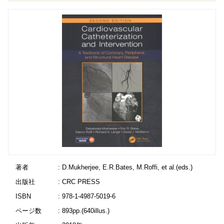
著者
: D.Mukherjee, E.R.Bates, M.Roffi, et al.(eds.)
出版社
: CRC PRESS
ISBN
: 978-1-4987-5019-6
ページ数
: 893pp.(640illus.)