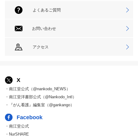
よくあるご質問
お問い合わせ
アクセス
X
・南江堂公式（@nankodo_NEWS）
・南江堂洋書部公式（@Nankodo_Intl）
・『がん看護』編集室（@gankango）
Facebook
・南江堂公式
・NurSHARE