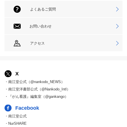
よくあるご質問
お問い合わせ
アクセス
X
・南江堂公式（@nankodo_NEWS）
・南江堂洋書部公式（@Nankodo_Intl）
・『がん看護』編集室（@gankango）
Facebook
・南江堂公式
・NurSHARE