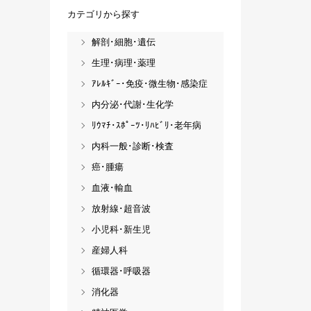
カテゴリから探す
解剖･細胞･遺伝
生理･病理･薬理
ｱﾚﾙｷﾞｰ･免疫･微生物･感染症
内分泌･代謝･生化学
ﾘｳﾏﾁ･ｽﾎﾟｰﾂ･ﾘﾊﾋﾞﾘ･老年病
内科一般･診断･検査
癌･腫瘍
血液･輸血
放射線･超音波
小児科･新生児
産婦人科
循環器･呼吸器
消化器