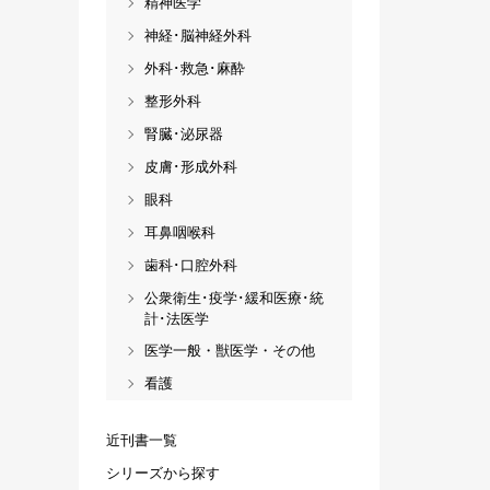
精神医学
神経･脳神経外科
外科･救急･麻酔
整形外科
腎臓･泌尿器
皮膚･形成外科
眼科
耳鼻咽喉科
歯科･口腔外科
公衆衛生･疫学･緩和医療･統
計･法医学
医学一般・獣医学・その他
看護
近刊書一覧
シリーズから探す