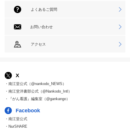
よくあるご質問
お問い合わせ
アクセス
X
・南江堂公式（@nankodo_NEWS）
・南江堂洋書部公式（@Nankodo_Intl）
・『がん看護』編集室（@gankango）
Facebook
・南江堂公式
・NurSHARE