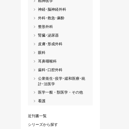
精神医学
神経･脳神経外科
外科･救急･麻酔
整形外科
腎臓･泌尿器
皮膚･形成外科
眼科
耳鼻咽喉科
歯科･口腔外科
公衆衛生･疫学･緩和医療･統
計･法医学
医学一般・獣医学・その他
看護
近刊書一覧
シリーズから探す