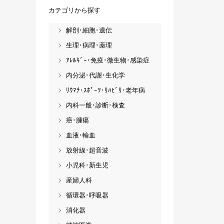
カテゴリから探す
解剖･細胞･遺伝
生理･病理･薬理
ｱﾚﾙｷﾞｰ･免疫･微生物･感染症
内分泌･代謝･生化学
ﾘｳﾏﾁ･ｽﾎﾟｰﾂ･ﾘﾊﾋﾞﾘ･老年病
内科一般･診断･検査
癌･腫瘍
血液･輸血
放射線･超音波
小児科･新生児
産婦人科
循環器･呼吸器
消化器