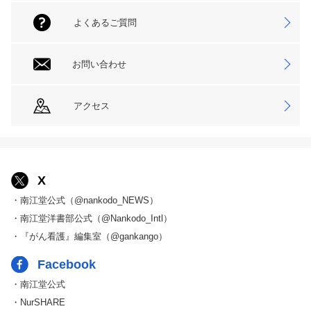
よくあるご質問
お問い合わせ
アクセス
X
・南江堂公式（@nankodo_NEWS）
・南江堂洋書部公式（@Nankodo_Intl）
・『がん看護』編集室（@gankango）
Facebook
・南江堂公式
・NurSHARE