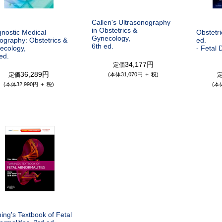
Callen's Ultrasonography
in Obstetrics &
gnostic Medical
Obstetri
Gynecology,
ography: Obstetrics &
ed.
6th ed.
ecology,
- Fetal 
ed.
34,177円
定価
36,289円
定価
(本体31,070円 ＋ 税)
(本体32,990円 ＋ 税)
(本
ing's Textbook of Fetal