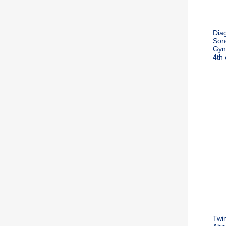
Dia
Son
Gyn
4th 
Twin