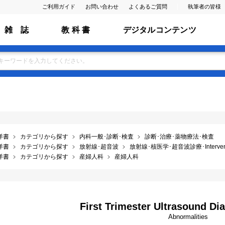
ご利用ガイド
お問い合わせ
よくあるご質問
執筆者の皆様
雑 誌
教 科 書
デジタルコンテンツ
洋書
カテゴリから探す
内科一般･診断･検査
診断･治療･薬物療法･検査
洋書
カテゴリから探す
放射線･超音波
放射線･核医学･超音波診療･Interventio
洋書
カテゴリから探す
産婦人科
産婦人科
First Trimester Ultrasound Dia
Abnormalities