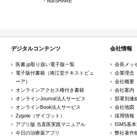
・NurSHARE
デジタルコンテンツ
会社情報
医書.jp取り扱い電子版一覧
会長メッ
電子版付書籍（南江堂テキストビュ
企業理念
ーア）
会社概要
オンラインアクセス権付き書籍
会社案内
オンラインJournal法人サービス
部署別連
オンラインBook法人サービス
会社地図
Zygote（ザイゴット）
採用情報
アプリ版 当直医実践マニュアル
ISMS基
今日の治療薬アプリ
弊社著作