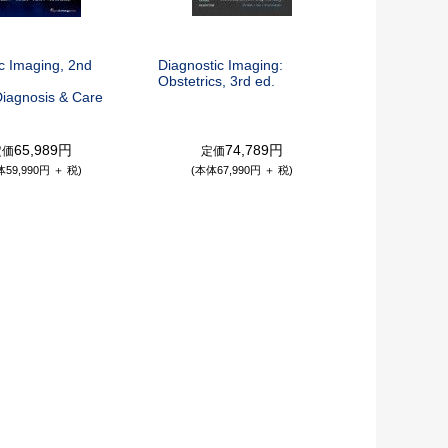
c Imaging, 2nd
Diagnostic Imaging:
Obstetrics, 3rd ed.
Diagnosis & Care
65,989円
74,789円
定価
定価
体59,990円 ＋ 税)
(本体67,990円 ＋ 税)