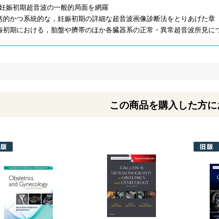
妊娠初期超音波の一般的局面を網羅
括的かつ系統的な，妊娠初期の詳細な超音波画像診断法をとりあげた章
娠初期における，胎盤や臍帯のほか各臓器系の正常・異常超音波所見に
この商品を購入した方に