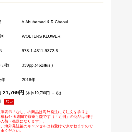
者
: A.Abuhamad & R.Chaoui
版社
: WOLTERS KLUWER
N
: 978-1-4511-9372-5
ージ数
: 339pp.(462illus.)
版年
: 2018年
21,769円
価
(本体19,790円 ＋ 税)
庫
在庫表示「なし」の商品は海外発注にて注文を承りま
。概ね4～6週間で取寄可能です（「近刊」の商品は刊行
の入荷・発送になります）。
お、海外発注後のキャンセルはお受けできかねますので
了承ください。