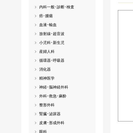
内科一般･診断･検査
癌･腫瘍
血液･輸血
放射線･超音波
小児科･新生児
産婦人科
循環器･呼吸器
消化器
精神医学
神経･脳神経外科
外科･救急･麻酔
整形外科
腎臓･泌尿器
皮膚･形成外科
眼科