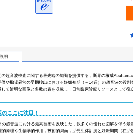
説明
期の超音波検査に関する最先端の知識を提供する，斯界の権威Abuham
評価や胎児異常の早期検出における妊娠初期（～14週）の超音波の役割
通して鮮明な画像と多数の表を収載し，日常臨床診療リソースとして役
版のここに注目！
日の超音波における最高技術を反映した，数多くの優れた図解を伴う最
理的原理や生物学的作用，技術的局面，胎児生体計測と妊娠期間（在胎