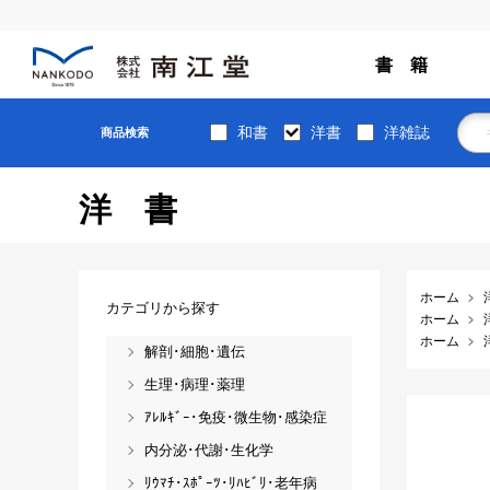
書 籍
和書
洋書
洋雑誌
商品検索
洋書
ホーム
カテゴリから探す
ホーム
ホーム
解剖･細胞･遺伝
生理･病理･薬理
ｱﾚﾙｷﾞｰ･免疫･微生物･感染症
内分泌･代謝･生化学
ﾘｳﾏﾁ･ｽﾎﾟｰﾂ･ﾘﾊﾋﾞﾘ･老年病