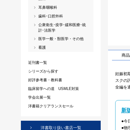
耳鼻咽喉科
歯科･口腔外科
公衆衛生･疫学･緩和医療･統
計･法医学
医学一般・獣医学・その他
看護
商品
近刊書一覧
シリーズから探す
妊娠初
好評参考書・教科書
スクの
全編を
臨床留学への道 USMLE対策
学会出展一覧
洋書籍クリアランスセール
新
●今
●物
洋書取り扱い書店一覧