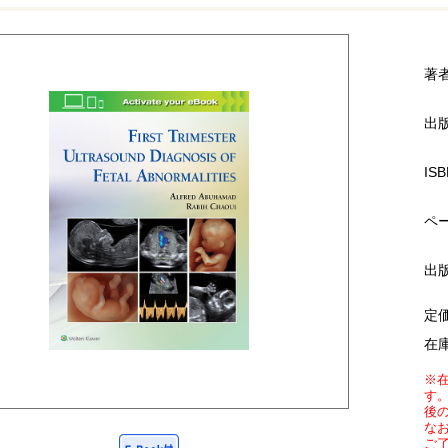
著
出
ISB
ペ
出
定
在
※
す
後
な
ご