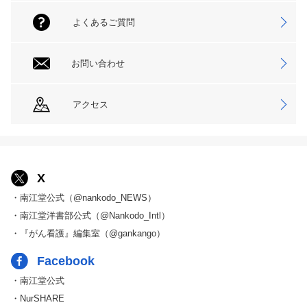
よくあるご質問
お問い合わせ
アクセス
X
・南江堂公式（@nankodo_NEWS）
・南江堂洋書部公式（@Nankodo_Intl）
・『がん看護』編集室（@gankango）
Facebook
・南江堂公式
・NurSHARE