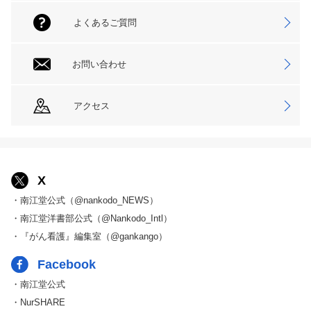
よくあるご質問
お問い合わせ
アクセス
X
・南江堂公式（@nankodo_NEWS）
・南江堂洋書部公式（@Nankodo_Intl）
・『がん看護』編集室（@gankango）
Facebook
・南江堂公式
・NurSHARE