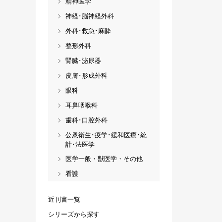
精神医学
神経･脳神経外科
外科･救急･麻酔
整形外科
腎臓･泌尿器
皮膚･形成外科
眼科
耳鼻咽喉科
歯科･口腔外科
公衆衛生･疫学･緩和医療･統
計･法医学
医学一般・獣医学・その他
看護
近刊書一覧
シリーズから探す