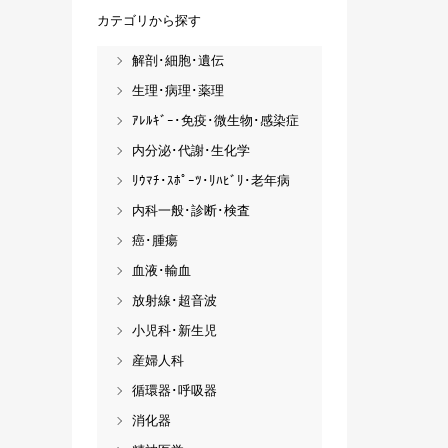
カテゴリから探す
解剖･細胞･遺伝
生理･病理･薬理
ｱﾚﾙｷﾞｰ･免疫･微生物･感染症
内分泌･代謝･生化学
ﾘｳﾏﾁ･ｽﾎﾟｰﾂ･ﾘﾊﾋﾞﾘ･老年病
内科一般･診断･検査
癌･腫瘍
血液･輸血
放射線･超音波
小児科･新生児
産婦人科
循環器･呼吸器
消化器