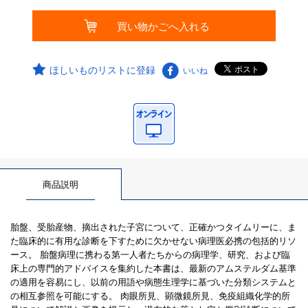
ほしいものリストに登録
いいね
商品説明
胎盤、受胎産物、摘出された子宮について、正確かつタイムリーに、ま
た臨床的に有用な診断を下すために欠かせない病理医必携の包括的リソ
ース。 胎盤病理に携わる第一人者たちからの病理学、研究、および臨
床上の専門的アドバイスを集約した本書は、最新のアムステルダム基準
の適用を容易にし、以前の用語や病態生理学に基づいた分類システムと
の相互参照を可能にする。 肉眼所見、顕微鏡所見、免疫組織化学的所