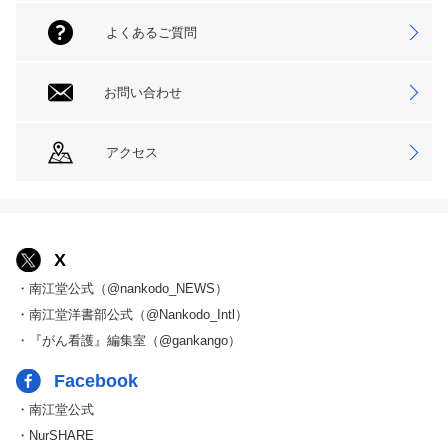
よくあるご質問
お問い合わせ
アクセス
X
・南江堂公式（@nankodo_NEWS）
・南江堂洋書部公式（@Nankodo_Intl）
・『がん看護』編集室（@gankango）
Facebook
・南江堂公式
・NurSHARE