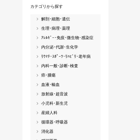
カテゴリから探す
解剖･細胞･遺伝
生理･病理･薬理
ｱﾚﾙｷﾞｰ･免疫･微生物･感染症
内分泌･代謝･生化学
ﾘｳﾏﾁ･ｽﾎﾟｰﾂ･ﾘﾊﾋﾞﾘ･老年病
内科一般･診断･検査
癌･腫瘍
血液･輸血
放射線･超音波
小児科･新生児
産婦人科
循環器･呼吸器
消化器