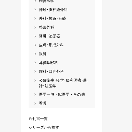
精神医学
神経･脳神経外科
外科･救急･麻酔
整形外科
腎臓･泌尿器
皮膚･形成外科
眼科
耳鼻咽喉科
歯科･口腔外科
公衆衛生･疫学･緩和医療･統
計･法医学
医学一般・獣医学・その他
看護
近刊書一覧
シリーズから探す