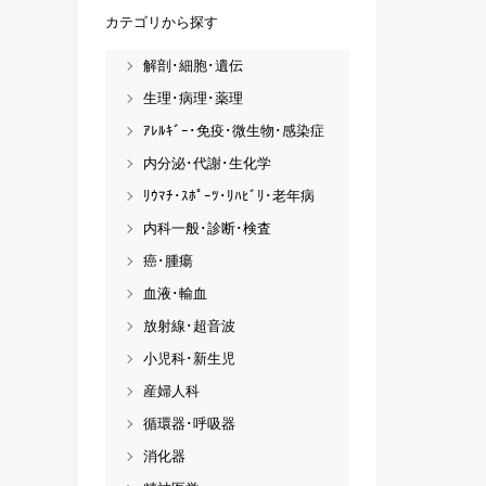
カテゴリから探す
解剖･細胞･遺伝
生理･病理･薬理
ｱﾚﾙｷﾞｰ･免疫･微生物･感染症
内分泌･代謝･生化学
ﾘｳﾏﾁ･ｽﾎﾟｰﾂ･ﾘﾊﾋﾞﾘ･老年病
内科一般･診断･検査
癌･腫瘍
血液･輸血
放射線･超音波
小児科･新生児
産婦人科
循環器･呼吸器
消化器