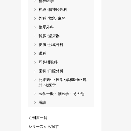
精神医学
神経･脳神経外科
外科･救急･麻酔
整形外科
腎臓･泌尿器
皮膚･形成外科
眼科
耳鼻咽喉科
歯科･口腔外科
公衆衛生･疫学･緩和医療･統
計･法医学
医学一般・獣医学・その他
看護
近刊書一覧
シリーズから探す