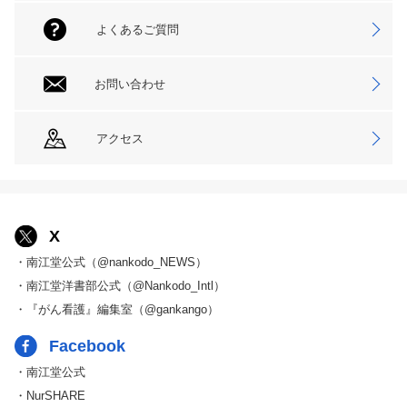
よくあるご質問
お問い合わせ
アクセス
X
・南江堂公式（@nankodo_NEWS）
・南江堂洋書部公式（@Nankodo_Intl）
・『がん看護』編集室（@gankango）
Facebook
・南江堂公式
・NurSHARE