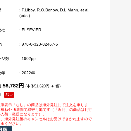
者
: P.Libby, R.O.Bonow, D.L.Mann, et al.
(eds.)
版社
: ELSEVIER
N
: 978-0-323-82467-5
ージ数
: 1902pp.
版年
: 2022年
56,782円
価
(本体51,620円 ＋ 税)
庫
在庫表示「なし」の商品は海外発注にて注文を承りま
。概ね4～6週間で取寄可能です（「近刊」の商品は刊行
の入荷・発送になります）。
お、海外発注後のキャンセルはお受けできかねますので
了承ください。