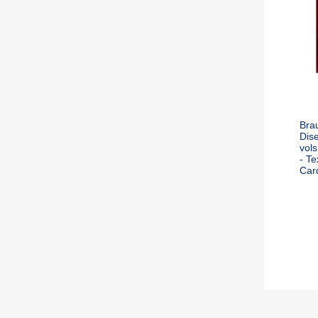
Bra
Dise
vols
- Te
Car