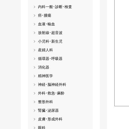
内科一般･診断･検査
癌･腫瘍
血液･輸血
放射線･超音波
小児科･新生児
産婦人科
循環器･呼吸器
消化器
精神医学
神経･脳神経外科
外科･救急･麻酔
整形外科
腎臓･泌尿器
皮膚･形成外科
眼科