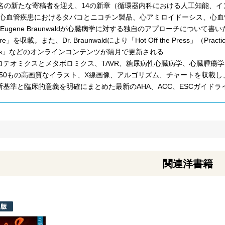
6名の新たな寄稿者を迎え、14の新章（循環器内科における人工知能、イン
心血管疾患におけるタバコとニコチン製品、心アミロイドーシス、心血
. Eugene Braunwaldが心臓病学に対する独自のアプローチについて書いた序章「Cardi
ure」を収載。また、Dr. Braunwaldにより「Hot Off the Press」（Practi
ials」などのオンラインコンテンツが隔月で更新される
ロテオミクスとメタボロミクス、TAVR、糖尿病性心臓病学、心臓腫瘍
,850もの高画質なイラスト、X線画像、アルゴリズム、チャートを収載し
断基準と臨床的意義を明確にまとめた最新のAHA、ACC、ESCガイド
関連洋書籍