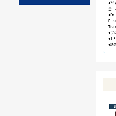
●7
患、
●Dr
Fut
Tr
●プ
●1
●診