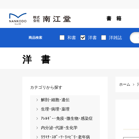
書 籍
和書
洋書
洋雑誌
商品検索
洋書
ホーム
カテゴリから探す
解剖･細胞･遺伝
生理･病理･薬理
ｱﾚﾙｷﾞｰ･免疫･微生物･感染症
内分泌･代謝･生化学
ﾘｳﾏﾁ･ｽﾎﾟｰﾂ･ﾘﾊﾋﾞﾘ･老年病