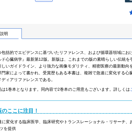
説明
つ包括的でエビデンスに基づいたリファレンス、および循環器領域にお
ルド心臓病学』最新第12版。新版は、これまでの版の素晴らしい伝統を
新しいガイドライン、より強力な画像モダリティ、精密医療の最新動向
専門家によって書かれ、受賞歴もある本書は、複雑で急速に変化する心
メディアリファレンスである。
品は1巻本となります。同内容で2巻本のご用意もございます。詳しくは
版のここに注目！
速に変化する臨床医学、臨床研究やトランスレーショナル・リサーチ、
ツを提供