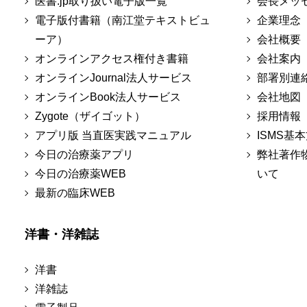
医書.jp取り扱い電子版一覧
会長メッ
電子版付書籍（南江堂テキストビュ
企業理念
ーア）
会社概要
オンラインアクセス権付き書籍
会社案内
オンラインJournal法人サービス
部署別連
オンラインBook法人サービス
会社地図
Zygote（ザイゴット）
採用情報
アプリ版 当直医実践マニュアル
ISMS基
今日の治療薬アプリ
弊社著作
今日の治療薬WEB
いて
最新の臨床WEB
洋書・洋雑誌
洋書
洋雑誌