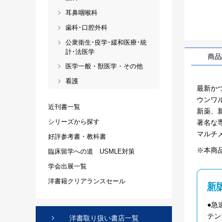
耳鼻咽喉科
歯科･口腔外科
公衆衛生･疫学･緩和医療･統
計･法医学
商品
医学一般・獣医学・その他
看護
最新か
ウンワ
近刊書一覧
新薬、
シリーズから探す
著名な
マルチ
好評参考書・教科書
※本商
臨床留学への道 USMLE対策
学会出展一覧
洋書籍クリアランスセール
新
●急
テン
洋書取り扱い書店一覧