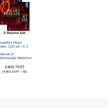
unwald's Heart
ase, 12th ed., in 2
.
xtbook of
diovascular Medicine
56,782円
定価
(本体51,620円 ＋ 税)