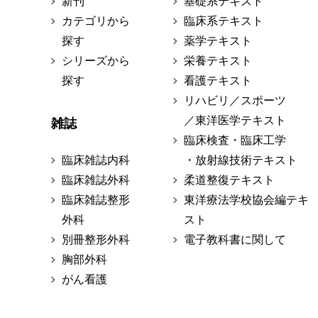
新刊
基礎系テキスト
カテゴリから
臨床系テキスト
探す
薬学テキスト
シリーズから
栄養テキスト
探す
看護テキスト
リハビリ／スポーツ
／東洋医学テキスト
雑誌
臨床検査・臨床工学
臨床雑誌内科
・放射線技術テキスト
臨床雑誌外科
柔道整復テキスト
臨床雑誌整形
東洋療法学校協会編テキ
外科
スト
別冊整形外科
電子教科書に関して
胸部外科
がん看護