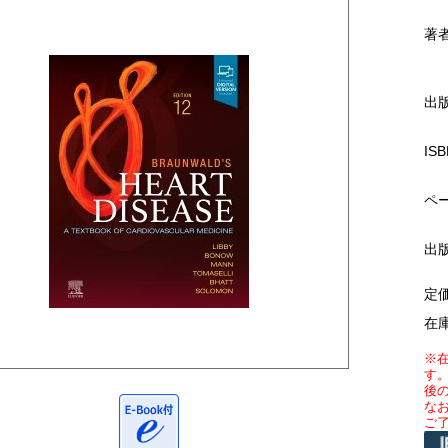
著
出
ISB
ペ
出
定
在
※
す
後
な
ご