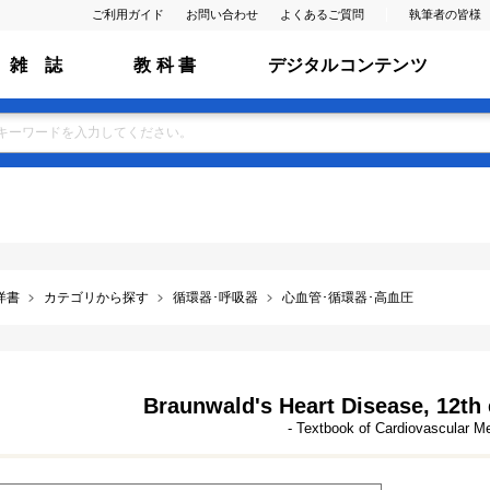
ご利用ガイド
お問い合わせ
よくあるご質問
執筆者の皆様
雑 誌
教 科 書
デジタルコンテンツ
洋書
カテゴリから探す
循環器･呼吸器
心血管･循環器･高血圧
Braunwald's Heart Disease, 12th
- Textbook of Cardiovascular M