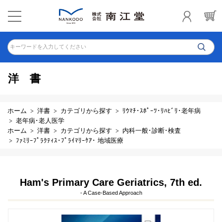
キーワードを入力してください
洋書
ホーム
洋書
カテゴリから探す
ﾘｳﾏﾁ･ｽﾎﾟｰﾂ･ﾘﾊﾋﾞﾘ･老年病
老年病･老人医学
ホーム
洋書
カテゴリから探す
内科一般･診断･検査
ﾌｧﾐﾘｰﾌﾟﾗｸﾃｨｽ･ﾌﾟﾗｲﾏﾘｰｹｱ･ 地域医療
Ham's Primary Care Geriatrics, 7th ed.
- A Case-Based Approach