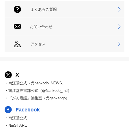
よくあるご質問
お問い合わせ
アクセス
X
・南江堂公式（@nankodo_NEWS）
・南江堂洋書部公式（@Nankodo_Intl）
・『がん看護』編集室（@gankango）
Facebook
・南江堂公式
・NurSHARE