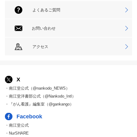
よくあるご質問
お問い合わせ
アクセス
X
・南江堂公式（@nankodo_NEWS）
・南江堂洋書部公式（@Nankodo_Intl）
・『がん看護』編集室（@gankango）
Facebook
・南江堂公式
・NurSHARE