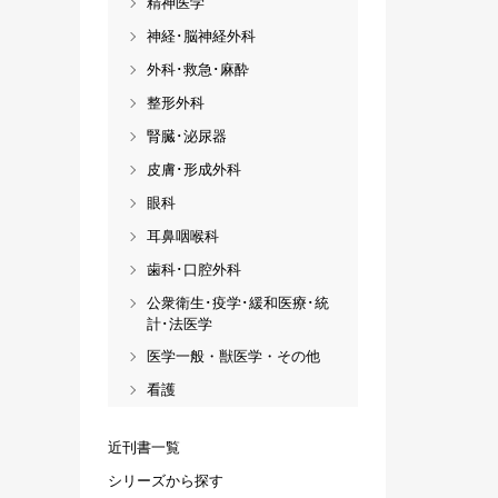
精神医学
神経･脳神経外科
外科･救急･麻酔
整形外科
腎臓･泌尿器
皮膚･形成外科
眼科
耳鼻咽喉科
歯科･口腔外科
公衆衛生･疫学･緩和医療･統
計･法医学
医学一般・獣医学・その他
看護
近刊書一覧
シリーズから探す