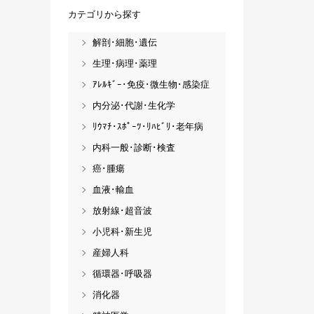
カテゴリから探す
解剖･細胞･遺伝
生理･病理･薬理
ｱﾚﾙｷﾞｰ･免疫･微生物･感染症
内分泌･代謝･生化学
ﾘｳﾏﾁ･ｽﾎﾟｰﾂ･ﾘﾊﾋﾞﾘ･老年病
内科一般･診断･検査
癌･腫瘍
血液･輸血
放射線･超音波
小児科･新生児
産婦人科
循環器･呼吸器
消化器