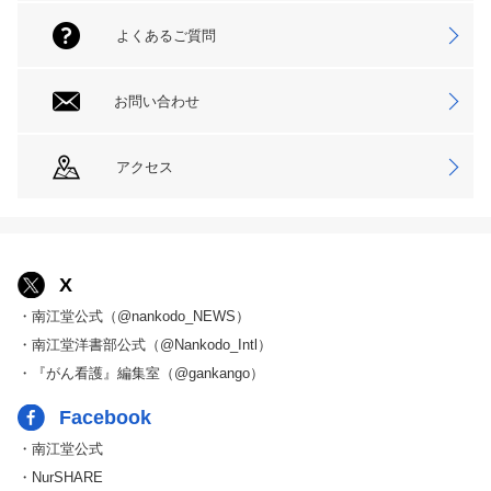
よくあるご質問
お問い合わせ
アクセス
X
・南江堂公式（@nankodo_NEWS）
・南江堂洋書部公式（@Nankodo_Intl）
・『がん看護』編集室（@gankango）
Facebook
・南江堂公式
・NurSHARE