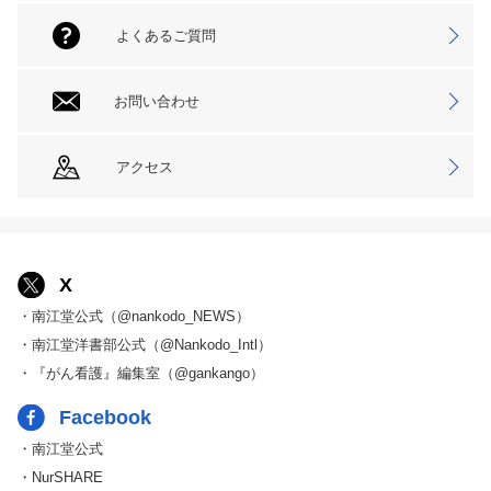
よくあるご質問
お問い合わせ
アクセス
X
・南江堂公式（@nankodo_NEWS）
・南江堂洋書部公式（@Nankodo_Intl）
・『がん看護』編集室（@gankango）
Facebook
・南江堂公式
・NurSHARE