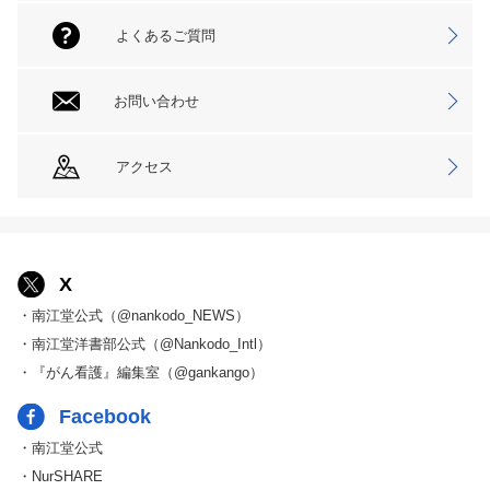
よくあるご質問
お問い合わせ
アクセス
X
・南江堂公式（@nankodo_NEWS）
・南江堂洋書部公式（@Nankodo_Intl）
・『がん看護』編集室（@gankango）
Facebook
・南江堂公式
・NurSHARE