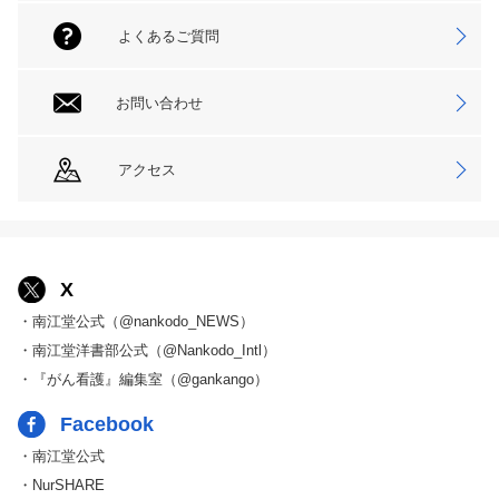
よくあるご質問
お問い合わせ
アクセス
X
・南江堂公式（@nankodo_NEWS）
・南江堂洋書部公式（@Nankodo_Intl）
・『がん看護』編集室（@gankango）
Facebook
・南江堂公式
・NurSHARE