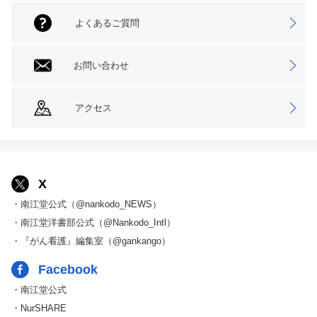
よくあるご質問
お問い合わせ
アクセス
X
・南江堂公式（@nankodo_NEWS）
・南江堂洋書部公式（@Nankodo_Intl）
・『がん看護』編集室（@gankango）
Facebook
・南江堂公式
・NurSHARE