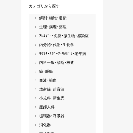
カテゴリから探す
解剖･細胞･遺伝
生理･病理･薬理
ｱﾚﾙｷﾞｰ･免疫･微生物･感染症
内分泌･代謝･生化学
ﾘｳﾏﾁ･ｽﾎﾟｰﾂ･ﾘﾊﾋﾞﾘ･老年病
内科一般･診断･検査
癌･腫瘍
血液･輸血
放射線･超音波
小児科･新生児
産婦人科
循環器･呼吸器
消化器