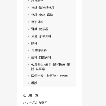
精神医学
神経･脳神経外科
外科･救急･麻酔
整形外科
腎臓･泌尿器
皮膚･形成外科
眼科
耳鼻咽喉科
歯科･口腔外科
公衆衛生･疫学･緩和医療･統
計･法医学
医学一般・獣医学・その他
看護
近刊書一覧
シリーズから探す