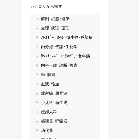
カテゴリから探す
解剖･細胞･遺伝
生理･病理･薬理
ｱﾚﾙｷﾞｰ･免疫･微生物･感染症
内分泌･代謝･生化学
ﾘｳﾏﾁ･ｽﾎﾟｰﾂ･ﾘﾊﾋﾞﾘ･老年病
内科一般･診断･検査
癌･腫瘍
血液･輸血
放射線･超音波
小児科･新生児
産婦人科
循環器･呼吸器
消化器