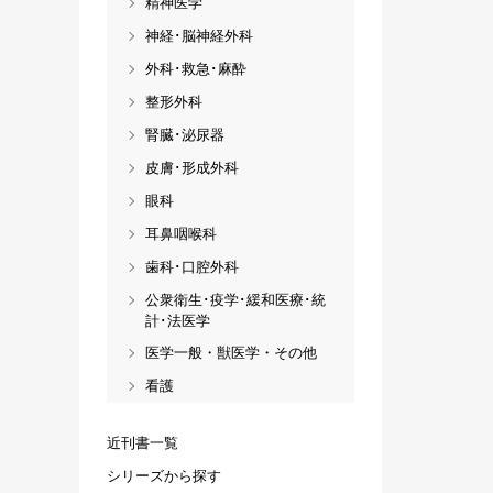
精神医学
神経･脳神経外科
外科･救急･麻酔
整形外科
腎臓･泌尿器
皮膚･形成外科
眼科
耳鼻咽喉科
歯科･口腔外科
公衆衛生･疫学･緩和医療･統
計･法医学
医学一般・獣医学・その他
看護
近刊書一覧
シリーズから探す