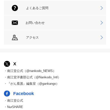
よくあるご質問
お問い合わせ
アクセス
X
・南江堂公式（@nankodo_NEWS）
・南江堂洋書部公式（@Nankodo_Intl）
・『がん看護』編集室（@gankango）
Facebook
・南江堂公式
・NurSHARE