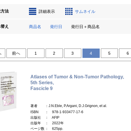
示方法
詳細表示
サムネイル
べ替え
商品名
発行日
発行日＋商品名
へ
前へ
1
2
3
4
5
6
Atlases of Tumor & Non-Tumor Pathology,
5th Series,
Fascicle 9
著者
：J.N.Eble, P.Argani, D.J.Grignon, et al.
ISBN
： 978-1-933477-17-6
出版社
： AFIP
出版年
： 2022年
ページ数
： 625pp.