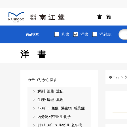
書 籍
和書
洋書
洋雑誌
商品検索
洋書
ホーム
カテゴリから探す
解剖･細胞･遺伝
生理･病理･薬理
ｱﾚﾙｷﾞｰ･免疫･微生物･感染症
内分泌･代謝･生化学
ﾘｳﾏﾁ･ｽﾎﾟｰﾂ･ﾘﾊﾋﾞﾘ･老年病