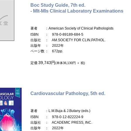
Boc Study Guide, 7th ed.
- Mlt-Mls Clinical Laboratory Examinations
著者
：American Society of Clinical Pathologists
ISBN
： 978-0-89189-684-5
出版社
： AM.SOCIETY FOR CLIN.PATHOL.
出版年
： 2022年
ページ数
： 672pp.
39,743円
定価
(本体36,130円 ＋ 税)
Cardiovascular Pathology, 5th ed.
著者
：L.M.Buja & J.Butany (eds.)
ISBN
： 978-0-12-822224-9
出版社
： ACADEMIC PRESS, INC.
出版年
： 2022年