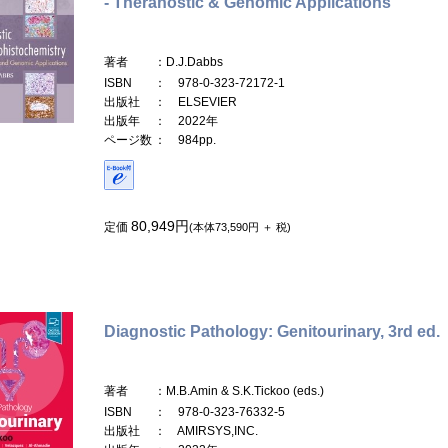
- Theranostic & Genomic Applications
著者
：D.J.Dabbs
ISBN
： 978-0-323-72172-1
出版社
： ELSEVIER
出版年
： 2022年
ページ数
： 984pp.
80,949円
定価
(本体73,590円 ＋ 税)
Diagnostic Pathology: Genitourinary, 3rd ed.
著者
：M.B.Amin & S.K.Tickoo (eds.)
ISBN
： 978-0-323-76332-5
出版社
： AMIRSYS,INC.