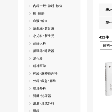
内科一般･診断･検査
表
癌･腫瘍
血液･輸血
並
放射線･超音波
小児科･新生児
422
件
産婦人科
最初
循環器･呼吸器
消化器
精神医学
神経･脳神経外科
外科･救急･麻酔
整形外科
腎臓･泌尿器
皮膚･形成外科
眼科