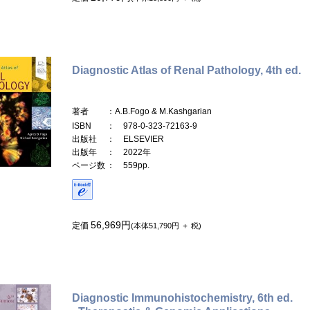
Diagnostic Atlas of Renal Pathology, 4th ed.
著者
：A.B.Fogo & M.Kashgarian
ISBN
： 978-0-323-72163-9
出版社
： ELSEVIER
出版年
： 2022年
ページ数
： 559pp.
56,969円
定価
(本体51,790円 ＋ 税)
Diagnostic Immunohistochemistry, 6th ed.