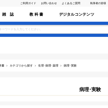
ご利用ガイド
お問い合わせ
よくあるご質問
執筆者の皆様
雑 誌
教 科 書
デジタルコンテンツ
洋書
カテゴリから探す
生理･病理･薬理
病理･実験
病理･実験