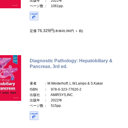
出版年
： 2022年
ページ数
： 1061pp.
76,329円
定価
(本体69,390円 ＋ 税)
Diagnostic Pathology: Hepatobiliary &
Pancreas, 3rd ed.
著者
：M.Westerhoff, L.W.Lamps & S.Kakar
ISBN
： 978-0-323-77620-2
出版社
： AMIRSYS,INC.
出版年
： 2022年
ページ数
： 515pp.