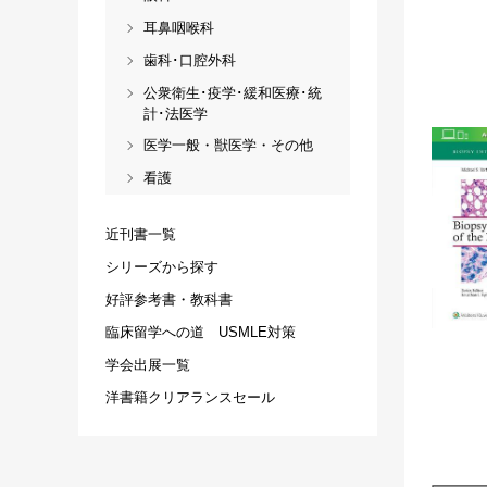
耳鼻咽喉科
歯科･口腔外科
公衆衛生･疫学･緩和医療･統
計･法医学
医学一般・獣医学・その他
看護
近刊書一覧
シリーズから探す
好評参考書・教科書
臨床留学への道 USMLE対策
学会出展一覧
洋書籍クリアランスセール