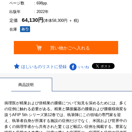
ページ数
: 698pp.
出版年
: 2022年
64,130円
定価
(本体58,300円 ＋ 税)
在庫
ほしいものリストに登録
いいね
商品説明
病理医が精巣および傍精巣の腫瘍について知見を深めるためには、多く
の症例に触れる必要がある。精巣と隣接臓器の腫瘍および腫瘍様病変を
扱うAFIP 5th シリーズ第12巻では、執筆陣にこの領域の専門家を迎
え、執筆者自身が所属する施設の症例だけでなく、米国および世界中の
多くの病理学者から共有された驚くほど幅広い症例を掲載する。豊富な