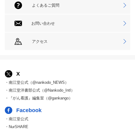
よくあるご質問
お問い合わせ
アクセス
X
・南江堂公式（@nankodo_NEWS）
・南江堂洋書部公式（@Nankodo_Intl）
・『がん看護』編集室（@gankango）
Facebook
・南江堂公式
・NurSHARE