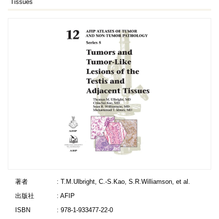
Tissues
著者
: T.M.Ulbright, C.-S.Kao, S.R.Williamson, et al.
出版社
: AFIP
ISBN
: 978-1-933477-22-0