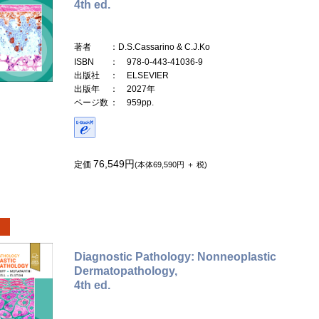
4th ed.
著者
：D.S.Cassarino & C.J.Ko
ISBN
： 978-0-443-41036-9
出版社
： ELSEVIER
出版年
： 2027年
ページ数
： 959pp.
76,549円
定価
(本体69,590円 ＋ 税)
Diagnostic Pathology: Nonneoplastic
Dermatopathology,
4th ed.