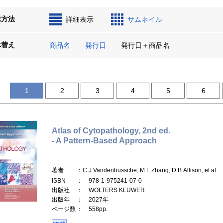
示方法
詳細表示
サムネイル
べ替え
商品名
発行日
発行日＋商品名
1
2
3
4
5
6
Atlas of Cytopathology, 2nd ed.
- A Pattern-Based Approach
著者
：C.J.Vandenbussche, M.L.Zhang, D.B.Allison, et al.
ISBN
： 978-1-975241-07-0
出版社
： WOLTERS KLUWER
出版年
： 2027年
ページ数
： 558pp.