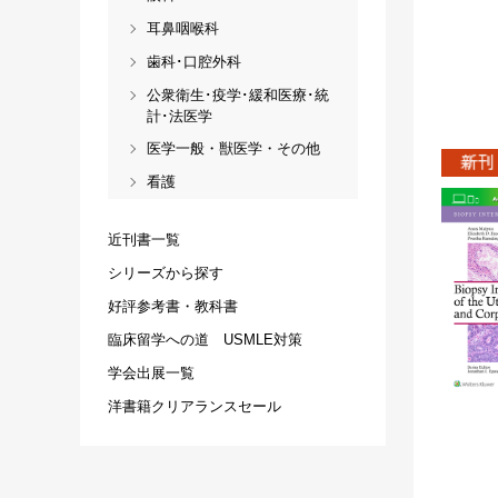
耳鼻咽喉科
歯科･口腔外科
公衆衛生･疫学･緩和医療･統
計･法医学
医学一般・獣医学・その他
看護
近刊書一覧
シリーズから探す
好評参考書・教科書
臨床留学への道 USMLE対策
学会出展一覧
洋書籍クリアランスセール