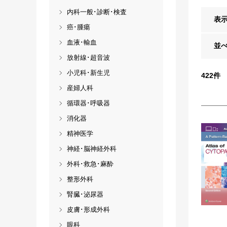
内科一般･診断･検査
表
癌･腫瘍
血液･輸血
並
放射線･超音波
小児科･新生児
422
件
産婦人科
循環器･呼吸器
消化器
精神医学
神経･脳神経外科
外科･救急･麻酔
整形外科
腎臓･泌尿器
皮膚･形成外科
眼科