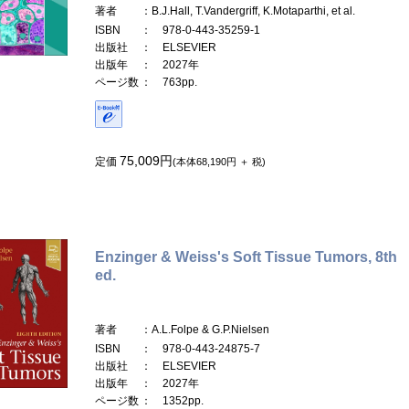
著者
：B.J.Hall, T.Vandergriff, K.Motaparthi, et al.
ISBN
： 978-0-443-35259-1
出版社
： ELSEVIER
出版年
： 2027年
ページ数
： 763pp.
75,009円
定価
(本体68,190円 ＋ 税)
Enzinger & Weiss's Soft Tissue Tumors, 8th
ed.
著者
：A.L.Folpe & G.P.Nielsen
ISBN
： 978-0-443-24875-7
出版社
： ELSEVIER
出版年
： 2027年
ページ数
： 1352pp.