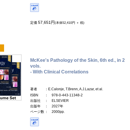
57,651円
定価
(本体52,410円 ＋ 税)
McKee's Pathology of the Skin, 6th ed., in 2
vols.
- With Clinical Correlations
著者
：E.Calonje, T.Brenn, A.J.Lazar, et al.
ISBN
： 978-0-443-11348-2
出版社
： ELSEVIER
出版年
： 2027年
ページ数
： 2000pp.