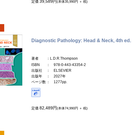
39,589円
定価
(本体35,990円 ＋ 税)
Diagnostic Pathology: Head & Neck, 4th ed.
著者
：L.D.R.Thompson
ISBN
： 978-0-443-43354-2
出版社
： ELSEVIER
出版年
： 2027年
ページ数
： 1277pp.
82,489円
定価
(本体74,990円 ＋ 税)