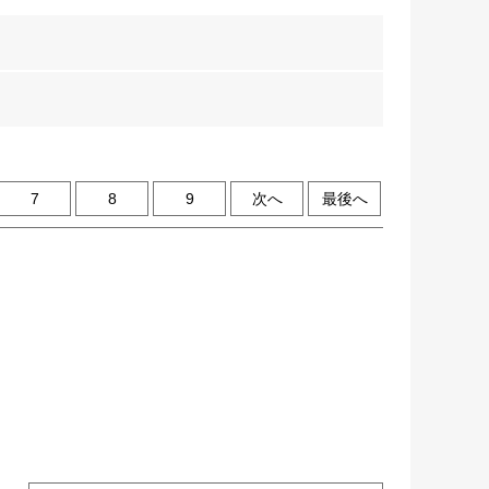
7
8
9
次へ
最後へ