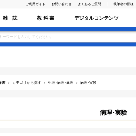
ご利用ガイド
お問い合わせ
よくあるご質問
執筆者の皆様
雑 誌
教 科 書
デジタルコンテンツ
洋書
カテゴリから探す
生理･病理･薬理
病理･実験
病理･実験