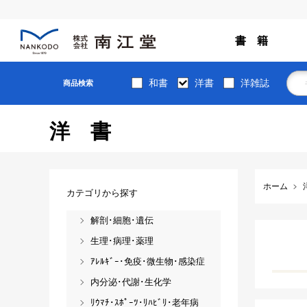
書 籍
和書
洋書
洋雑誌
商品検索
洋書
ホーム
カテゴリから探す
解剖･細胞･遺伝
生理･病理･薬理
ｱﾚﾙｷﾞｰ･免疫･微生物･感染症
内分泌･代謝･生化学
ﾘｳﾏﾁ･ｽﾎﾟｰﾂ･ﾘﾊﾋﾞﾘ･老年病