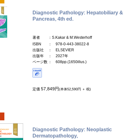
Diagnostic Pathology: Hepatobiliary &
Pancreas, 4th ed.
著者
：S.Kakar & M.Westerhoff
ISBN
： 978-0-443-38022-8
出版社
： ELSEVIER
出版年
： 2027年
ページ数
： 608pp.(1650illus.)
57,849円
定価
(本体52,590円 ＋ 税)
Diagnostic Pathology: Neoplastic
Dermatopathology,