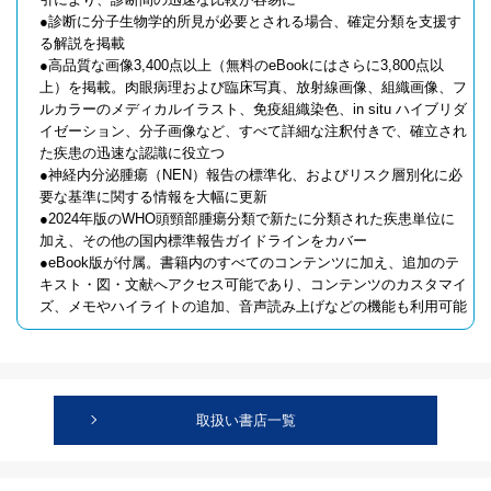
●診断に分子生物学的所見が必要とされる場合、確定分類を支援す
る解説を掲載
●高品質な画像3,400点以上（無料のeBookにはさらに3,800点以
上）を掲載。肉眼病理および臨床写真、放射線画像、組織画像、フ
ルカラーのメディカルイラスト、免疫組織染色、in situ ハイブリダ
イゼーション、分子画像など、すべて詳細な注釈付きで、確立され
た疾患の迅速な認識に役立つ
●神経内分泌腫瘍（NEN）報告の標準化、およびリスク層別化に必
要な基準に関する情報を大幅に更新
●2024年版のWHO頭頸部腫瘍分類で新たに分類された疾患単位に
加え、その他の国内標準報告ガイドラインをカバー
●eBook版が付属。書籍内のすべてのコンテンツに加え、追加のテ
キスト・図・文献へアクセス可能であり、コンテンツのカスタマイ
ズ、メモやハイライトの追加、音声読み上げなどの機能も利用可能
取扱い書店一覧