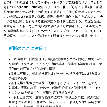
どのレベルの読者にとってもポイントオブケアに最適なリソースとして
好評の Diagnostic Pathology シリーズの一冊、『頭頸部』第4版。病理
医が頭頸部疾患の診断・治療でよく遭遇する広範な疾患単位をカバー。
この分野における最新の臨床、病理、分子生物学的知見を組み込み、今
日の診療に関するあらゆる重要課題を包括的に概説する。簡潔な記述、
豊富なイラスト、そして使いやすさに優れた本書第4版は、正確で完全
な病理報告書を作成するためのワンストップのリファレンスであり、日
常診療のリファレンスや信頼できる研修リソースとして最適である。
新版のここに注目！
●一般病理医、口腔病理医、頭頸部病理医がこの困難な分野で正確
な診断を下すために不可欠な、診断基準、関連する補助的検査、徹
底的かつ相互的な鑑別診断を掲載
●診断に有用な、補助的検査および分子生物学的検査における最近
の進歩を反映
●臨床現場で迅速かつ容易に使用できるよう、レイアウトを新たに
効率化。実際の診療に合わせ、解剖学的領域と診断頻度ごとにセク
ションと章を構成した、実用的で直感的な構造
●一貫した形式で、豊富な画像を含む370章以上を掲載。簡潔な箇
条書きのテキスト、各章の「Key Facts」、参照しやすい広範な索
引により、診断間の迅速な比較が容易に