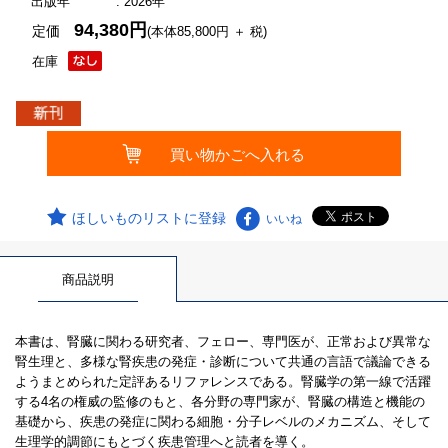
出版年
: 2026年
94,380円
定価
(本体85,800円 ＋ 税)
在庫
ほしいものリストに登録
いいね
商品説明
本書は、腎臓に関わる研究者、フェロー、専門医が、正常および異常な
腎生理と、多様な腎疾患の発症・診断について共通の言語で議論できる
ようまとめられた定評あるリファレンスである。腎臓学の第一線で活躍
する4名の権威の監修のもと、各分野の専門家が、腎臓の構造と機能の
基礎から、疾患の発症に関わる細胞・分子レベルのメカニズム、そして
生理学的調節にもとづく疾患管理へと読者を導く。