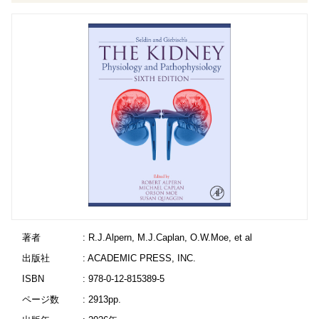
著者
: R.J.Alpern, M.J.Caplan, O.W.Moe, et al
出版社
: ACADEMIC PRESS, INC.
ISBN
: 978-0-12-815389-5
ページ数
: 2913pp.