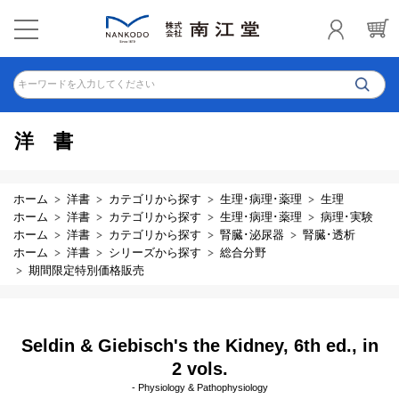
キーワードを入力してください
洋書
ホーム
洋書
カテゴリから探す
生理･病理･薬理
生理
ホーム
洋書
カテゴリから探す
生理･病理･薬理
病理･実験
ホーム
洋書
カテゴリから探す
腎臓･泌尿器
腎臓･透析
ホーム
洋書
シリーズから探す
総合分野
期間限定特別価格販売
Seldin & Giebisch's the Kidney, 6th ed., in
2 vols.
- Physiology & Pathophysiology