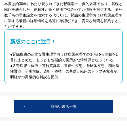
本書は約30年にわたり愛されてきた腎臓学の古典的名著であり、基礎と
臨床を統合した、信頼性が高く簡潔で読みやすい情報を提供する。また
数千もの学術論文を検索する代わりに、腎臓の生理学および病態生理学
に関する最新の詳細情報を迅速に確認ができ、貴重な時間を節約するこ
とができる。
新版のここに注目！
●腎臓疾患の正常な腎生理学および病態生理学のあらゆる側面を1
冊にまとめた、もっとも包括的で実用的な情報源となっている
●各腎疾患（体液・電解質異常、遺伝性疾患、糸球体疾患、糖尿病
性腎症、子癇前症、透析・移植）の基礎と臨床のトップ研究者が、
明確かつ実績的な解説を提供
取扱い書店一覧