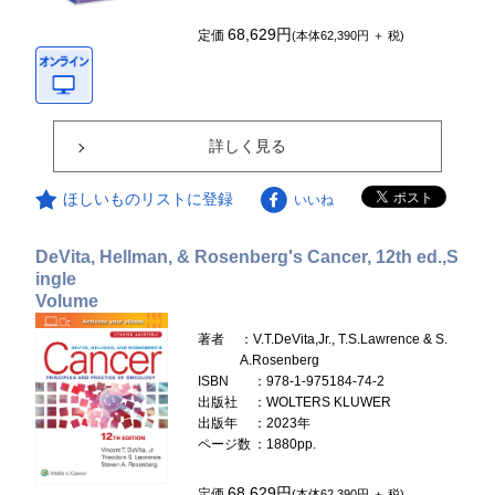
68,629円
定価
(本体62,390円 ＋ 税)
詳しく見る
ほしいものリストに登録
いいね
DeVita, Hellman, & Rosenberg's Cancer, 12th ed.,S
ingle
Volume
著者
：V.T.DeVita,Jr., T.S.Lawrence & S.
A.Rosenberg
ISBN
：978-1-975184-74-2
出版社
：WOLTERS KLUWER
出版年
：2023年
ページ数
：1880pp.
68,629円
定価
(本体62,390円 ＋ 税)