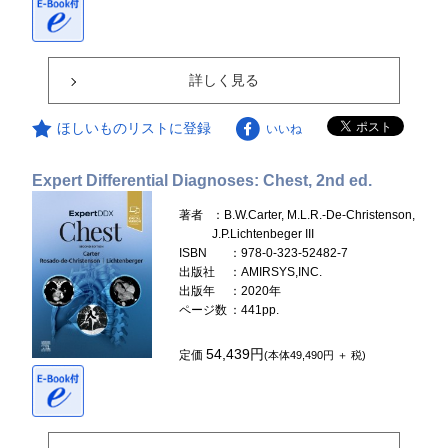
詳しく見る
ほしいものリストに登録
いいね
Expert Differential Diagnoses: Chest, 2nd ed.
著者
：B.W.Carter, M.L.R.-De-Christenson,
J.P.Lichtenbeger III
ISBN
：978-0-323-52482-7
出版社
：AMIRSYS,INC.
出版年
：2020年
ページ数
：441pp.
54,439円
定価
(本体49,490円 ＋ 税)