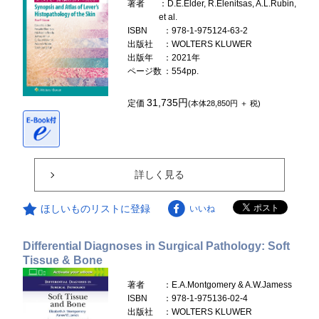
著者
：D.E.Elder, R.Elenitsas, A.L.Rubin,
et al.
ISBN
：978-1-975124-63-2
出版社
：WOLTERS KLUWER
出版年
：2021年
ページ数
：554pp.
31,735円
定価
(本体28,850円 ＋ 税)
詳しく見る
ほしいものリストに登録
いいね
Differential Diagnoses in Surgical Pathology: Soft
Tissue & Bone
著者
：E.A.Montgomery & A.W.Jamess
ISBN
：978-1-975136-02-4
出版社
：WOLTERS KLUWER