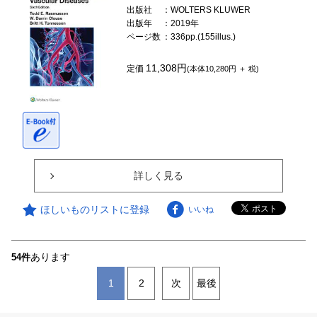
出版社
：WOLTERS KLUWER
出版年
：2019年
ページ数
：336pp.(155illus.)
11,308円
定価
(本体10,280円 ＋ 税)
詳しく見る
ほしいものリストに登録
いいね
あります
54件
1
2
次
最後