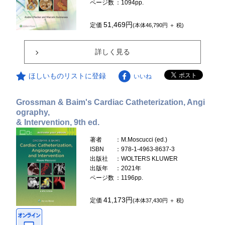
ページ数
：1094pp.
51,469円
定価
(本体46,790円 ＋ 税)
詳しく見る
ほしいものリストに登録
いいね
Grossman & Baim's Cardiac Catheterization, Angi
ography,
& Intervention, 9th ed.
著者
：M.Moscucci (ed.)
ISBN
：978-1-4963-8637-3
出版社
：WOLTERS KLUWER
出版年
：2021年
ページ数
：1196pp.
41,173円
定価
(本体37,430円 ＋ 税)