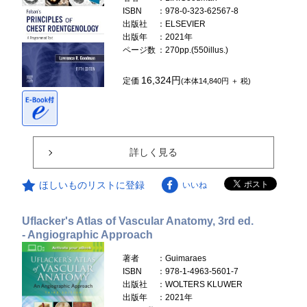
ISBN
：978-0-323-62567-8
出版社
：ELSEVIER
出版年
：2021年
ページ数
：270pp.(550illus.)
16,324円
定価
(本体14,840円 ＋ 税)
詳しく見る
ほしいものリストに登録
いいね
Uflacker's Atlas of Vascular Anatomy, 3rd ed.
- Angiographic Approach
著者
：Guimaraes
ISBN
：978-1-4963-5601-7
出版社
：WOLTERS KLUWER
出版年
：2021年