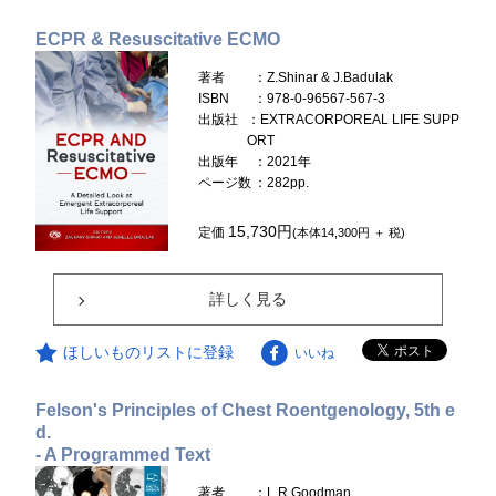
ECPR & Resuscitative ECMO
著者
：Z.Shinar & J.Badulak
ISBN
：978-0-96567-567-3
出版社
：EXTRACORPOREAL LIFE SUPP
ORT
出版年
：2021年
ページ数
：282pp.
15,730円
定価
(本体14,300円 ＋ 税)
詳しく見る
ほしいものリストに登録
いいね
Felson's Principles of Chest Roentgenology, 5th e
d.
- A Programmed Text
著者
：L.R.Goodman