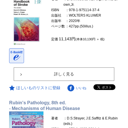
own,Jr.
ISBN
：978-1-975114-37-4
出版社
：WOLTERS KLUWER
出版年
：2020年
ページ数
：427pp.(50illus.)
11,143円
定価
(本体10,130円 ＋ 税)
詳しく見る
ほしいものリストに登録
いいね
Rubin's Pathology, 8th ed.
- Mechanisms of Human Disease
著者
：D.S.Strayer, J.E.Saffitz & E.Rubin
(eds.)