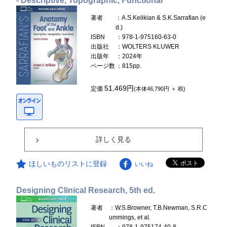
- Descriptive, Topographic, Functional
著者
：A.S.Kelikian & S.K.Sarrafian (e
d.)
ISBN
：978-1-975160-63-0
出版社
：WOLTERS KLUWER
出版年
：2024年
ページ数
：815pp.
51,469円
定価
(本体46,790円 ＋ 税)
詳しく見る
ほしいものリストに登録
いいね
Designing Clinical Research, 5th ed.
著者
：W.S.Browner, T.B.Newman, S.R.C
ummings, et al.