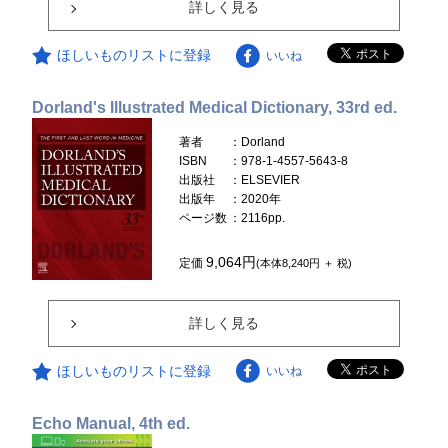
詳しく見る
ほしいものリストに登録
いいね
Dorland's Illustrated Medical Dictionary, 33rd ed.
著者
：Dorland
ISBN
：978-1-4557-5643-8
出版社
：ELSEVIER
出版年
：2020年
ページ数
：2116pp.
9,064円
定価
(本体8,240円 ＋ 税)
詳しく見る
ほしいものリストに登録
いいね
Echo Manual, 4th ed.