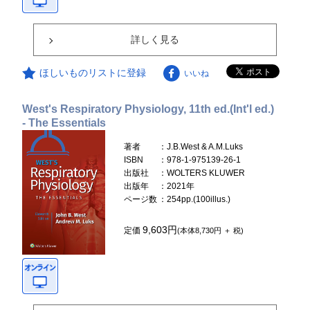
詳しく見る
ほしいものリストに登録
いいね
West's Respiratory Physiology, 11th ed.(Int'l ed.)
- The Essentials
著者
：J.B.West & A.M.Luks
ISBN
：978-1-975139-26-1
出版社
：WOLTERS KLUWER
出版年
：2021年
ページ数
：254pp.(100illus.)
9,603円
定価
(本体8,730円 ＋ 税)