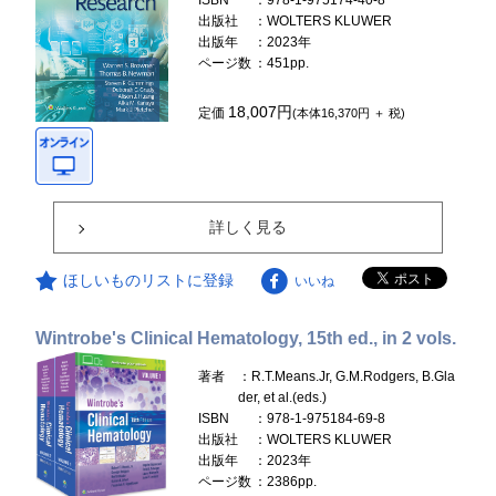
ISBN
：978-1-975174-40-8
出版社
：WOLTERS KLUWER
出版年
：2023年
ページ数
：451pp.
18,007円
定価
(本体16,370円 ＋ 税)
詳しく見る
ほしいものリストに登録
いいね
Wintrobe's Clinical Hematology, 15th ed., in 2 vols.
著者
：R.T.Means.Jr, G.M.Rodgers, B.Gla
der, et al.(eds.)
ISBN
：978-1-975184-69-8
出版社
：WOLTERS KLUWER
出版年
：2023年
ページ数
：2386pp.