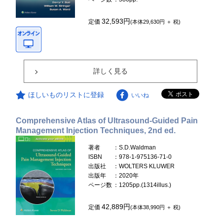
32,593円
定価
(本体29,630円 ＋ 税)
詳しく見る
ほしいものリストに登録
いいね
Comprehensive Atlas of Ultrasound-Guided Pain
Management Injection Techniques, 2nd ed.
著者
：S.D.Waldman
ISBN
：978-1-975136-71-0
出版社
：WOLTERS KLUWER
出版年
：2020年
ページ数
：1205pp.(1314illus.)
42,889円
定価
(本体38,990円 ＋ 税)