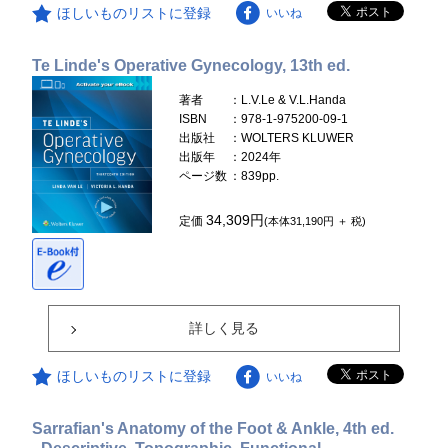
ほしいものリストに登録
いいね
Te Linde's Operative Gynecology, 13th ed.
著者
：L.V.Le & V.L.Handa
ISBN
：978-1-975200-09-1
出版社
：WOLTERS KLUWER
出版年
：2024年
ページ数
：839pp.
34,309円
定価
(本体31,190円 ＋ 税)
詳しく見る
ほしいものリストに登録
いいね
Sarrafian's Anatomy of the Foot & Ankle, 4th ed.