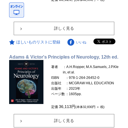
詳しく見る
ほしいものリストに登録
いいね
Adams & Victor's Principles of Neurology, 12th ed.
著者
：A.H.Ropper, M.A.Samuels, J.P.Kle
in, et al.
ISBN
：978-1-264-26452-0
出版社
：MCGRAW HILL EDUCATION
出版年
：2023年
ページ数
：1605pp.
36,113円
定価
(本体32,830円 ＋ 税)
詳しく見る