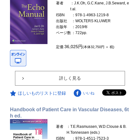
著者
：J.K.Oh, G.C.Kane, J.B.Seward, e
t al.
ISBN
：978-1-4963-1219-8
出版社
：WOLTERS KLUWER
出版年
：2019年
ページ数
：722pp.
36,025円
定価
(本体32,750円 ＋ 税)
詳しく見る
ほしいものリストに登録
いいね
Handbook of Patient Care in Vascular Diseases, 6t
h ed.
著者
：T.E.Rasmussen, W.D.Clouse & B.
H.Tonnessen (eds.)
ISBN
：978-1-4511-7523-3