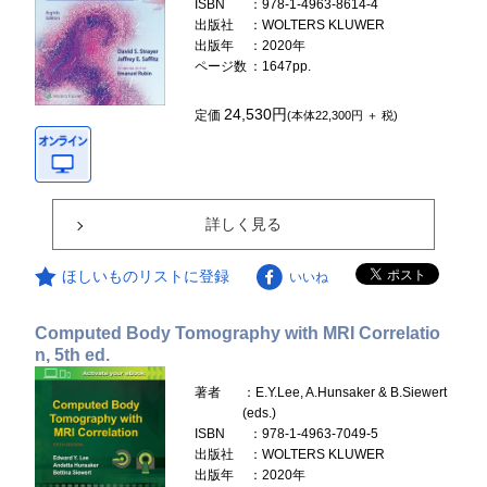
ISBN
：978-1-4963-8614-4
出版社
：WOLTERS KLUWER
出版年
：2020年
ページ数
：1647pp.
24,530円
定価
(本体22,300円 ＋ 税)
詳しく見る
ほしいものリストに登録
いいね
Computed Body Tomography with MRI Correlatio
n, 5th ed.
著者
：E.Y.Lee, A.Hunsaker & B.Siewert
(eds.)
ISBN
：978-1-4963-7049-5
出版社
：WOLTERS KLUWER
出版年
：2020年