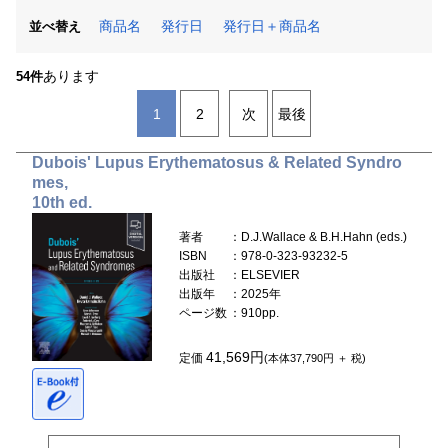
商品名
発行日
発行日＋商品名
並べ替え
あります
54件
1
2
次
最後
Dubois' Lupus Erythematosus & Related Syndro
mes,
10th ed.
著者
：D.J.Wallace & B.H.Hahn (eds.)
ISBN
：978-0-323-93232-5
出版社
：ELSEVIER
出版年
：2025年
ページ数
：910pp.
41,569円
定価
(本体37,790円 ＋ 税)