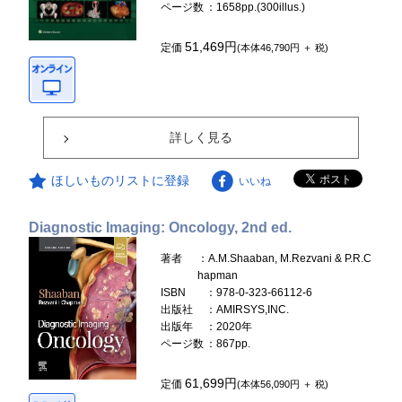
ページ数
：1658pp.(300illus.)
51,469円
定価
(本体46,790円 ＋ 税)
詳しく見る
ほしいものリストに登録
いいね
Diagnostic Imaging: Oncology, 2nd ed.
著者
：A.M.Shaaban, M.Rezvani & P.R.C
hapman
ISBN
：978-0-323-66112-6
出版社
：AMIRSYS,INC.
出版年
：2020年
ページ数
：867pp.
61,699円
定価
(本体56,090円 ＋ 税)