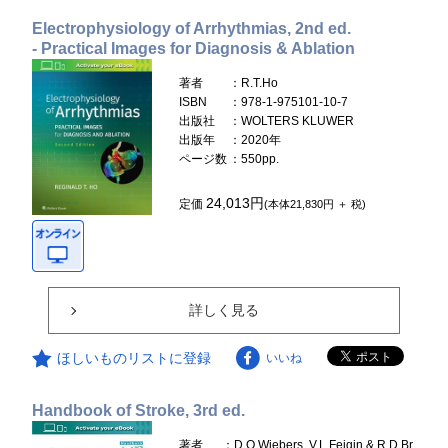
Electrophysiology of Arrhythmias, 2nd ed.
- Practical Images for Diagnosis & Ablation
著者
：R.T.Ho
ISBN
：978-1-975101-10-7
出版社
：WOLTERS KLUWER
出版年
：2020年
ページ数
：550pp.
24,013円
定価
(本体21,830円 ＋ 税)
詳しく見る
ほしいものリストに登録
いいね
Handbook of Stroke, 3rd ed.
著者
：D.O.Wiebers, V.L.Feigin & R.D.Br