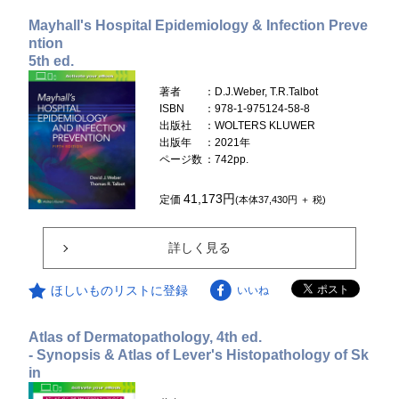
Mayhall's Hospital Epidemiology & Infection Preve
ntion
5th ed.
著者
：D.J.Weber, T.R.Talbot
ISBN
：978-1-975124-58-8
出版社
：WOLTERS KLUWER
出版年
：2021年
ページ数
：742pp.
41,173円
定価
(本体37,430円 ＋ 税)
詳しく見る
ほしいものリストに登録
いいね
Atlas of Dermatopathology, 4th ed.
- Synopsis & Atlas of Lever's Histopathology of Sk
in