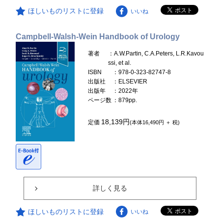
ほしいものリストに登録
いいね
Campbell-Walsh-Wein Handbook of Urology
著者
：A.W.Partin, C.A.Peters, L.R.Kavou
ssi, et al.
ISBN
：978-0-323-82747-8
出版社
：ELSEVIER
出版年
：2022年
ページ数
：879pp.
18,139円
定価
(本体16,490円 ＋ 税)
詳しく見る
ほしいものリストに登録
いいね