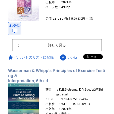
出版年
：2021年
ページ数
：490pp.
32,593円
定価
(本体29,630円 ＋ 税)
詳しく見る
ほしいものリストに登録
いいね
Wasserman & Whipp's Principles of Exercise Testi
ng &
Interpretation, 6th ed.
著者
：K.E.Sietsema, D.Y.Sue, W.W.Strin
ger, et al.
ISBN
：978-1-975136-43-7
出版社
：WOLTERS KLUWER
出版年
：2021年
ページ数
：586pp.