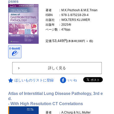
psies
著者
：M.K.Pezhouh & M.E.Tman
ISBN
：978-1-975218-29-4
出版社
：WOLTERS KLUWER
出版年
：2025年
ページ数
：476pp.
53,449円
定価
(本体48,590円 ＋ 税)
詳しく見る
ほしいものリストに登録
いいね
Atlas of Interstitial Lung Disease Pathology, 3rd e
d.
- With High Resolution CT Correlations
著者
：A.Churg & N.L.Muller