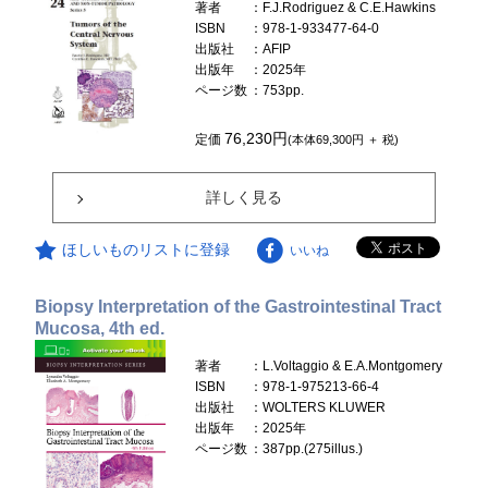
著者
：F.J.Rodriguez & C.E.Hawkins
ISBN
：978-1-933477-64-0
出版社
：AFIP
出版年
：2025年
ページ数
：753pp.
76,230円
定価
(本体69,300円 ＋ 税)
詳しく見る
ほしいものリストに登録
いいね
Biopsy Interpretation of the Gastrointestinal Tract
Mucosa, 4th ed.
著者
：L.Voltaggio & E.A.Montgomery
ISBN
：978-1-975213-66-4
出版社
：WOLTERS KLUWER
出版年
：2025年
ページ数
：387pp.(275illus.)