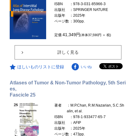
ISBN
：978-3-031-85966-3
出版社
：SPRINGER NATURE
出版年
：2025年
ページ数
：300pp.
41,349円
定価
(本体37,590円 ＋ 税)
詳しく見る
ほしいものリストに登録
いいね
Atlases of Tumor & Non-Tumor Pathology, 5th Seri
es,
Fascicle 25
著者
：M.P.Chan, R.M.Nazarian, S.C.Sh
alin, et al.
ISBN
：978-1-933477-65-7
出版社
：AFIP
出版年
：2025年
ページ数
：473pp.