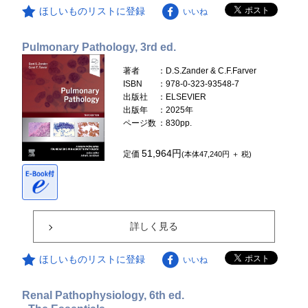
ほしいものリストに登録
いいね
Pulmonary Pathology, 3rd ed.
著者
：D.S.Zander & C.F.Farver
ISBN
：978-0-323-93548-7
出版社
：ELSEVIER
出版年
：2025年
ページ数
：830pp.
51,964円
定価
(本体47,240円 ＋ 税)
詳しく見る
ほしいものリストに登録
いいね
Renal Pathophysiology, 6th ed.