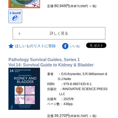
80,949円
定価
(本体73,590円 ＋ 税)
詳しく見る
ほしいものリストに登録
いいね
Pathology Survival Guides, Series 1
Vol.14: Survival Guide to Kidney & Bladder
著者
：O.N.Kryvenko, S.R.Williamson &
G.J.Netto
ISBN
：979-8-9867435-6-1
出版社
：INNOVATIVE SCIENCE PRESS
LLC
出版年
：2025年
ページ数
：438pp.
39,270円
定価
(本体35,700円 ＋ 税)