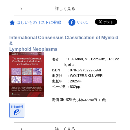
詳しく見る
ほしいものリストに登録
いいね
International Consensus Classification of Myeloid
&
Lymphoid Neoplasms
著者
：D.A.Arber, M.J.Borowitz, J.R.Coo
k, et al.
ISBN
：978-1-975222-59-8
出版社
：WOLTERS KLUWER
出版年
：2025年
ページ数
：832pp.
35,629円
定価
(本体32,390円 ＋ 税)
詳しく見る