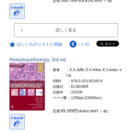
169,785円
定価
(本体154,350円 ＋ 税)
詳しく見る
ほしいものリストに登録
いいね
Hematopathology, 3rd ed.
著者
：E.S.Jaffe, D.A.Arber, E.Campo, e
t al.
ISBN
：978-0-323-83165-9
出版社
：ELSEVIER
出版年
：2025年
ページ数
：1295pp.(2260illus.)
69,289円
定価
(本体62,990円 ＋ 税)