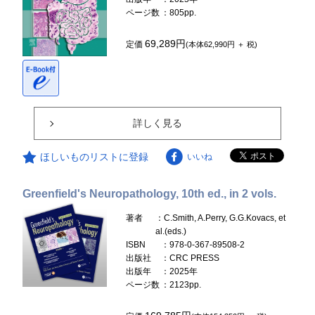
ページ数
：805pp.
69,289円
定価
(本体62,990円 ＋ 税)
詳しく見る
ほしいものリストに登録
いいね
Greenfield's Neuropathology, 10th ed., in 2 vols.
著者
：C.Smith, A.Perry, G.G.Kovacs, et
al.(eds.)
ISBN
：978-0-367-89508-2
出版社
：CRC PRESS
出版年
：2025年
ページ数
：2123pp.