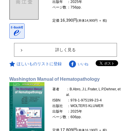
出版年
：2025年
ページ数
：756pp.
16,390円
定価
(本体14,900円 ＋ 税)
詳しく見る
ほしいものリストに登録
いいね
Washington Manual of Hematopathology
著者
：B.Abro, J.L.Frater, L.P.Dehner, et
al.
ISBN
：978-1-975199-23-4
出版社
：WOLTERS KLUWER
出版年
：2025年
ページ数
：606pp.
17,809円
定価
(本体16,190円 ＋ 税)