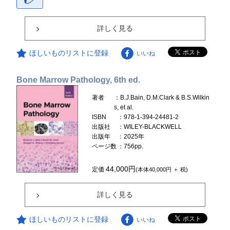
詳しく見る
ほしいものリストに登録
いいね
Bone Marrow Pathology, 6th ed.
著者
：B.J.Bain, D.M.Clark & B.S.Wilkin
s, et al.
ISBN
：978-1-394-24481-2
出版社
：WILEY-BLACKWELL
出版年
：2025年
ページ数
：756pp.
44,000円
定価
(本体40,000円 ＋ 税)
詳しく見る
ほしいものリストに登録
いいね