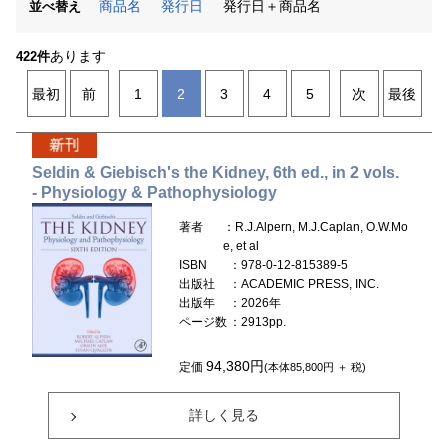
商品名
発行日
発行日＋商品名
並べ替え
あります
422件
最初
前
1
2
3
4
5
次
最後
Seldin & Giebisch's the Kidney, 6th ed., in 2 vols.
- Physiology & Pathophysiology
著者
：R.J.Alpern, M.J.Caplan, O.W.Mo
e, et al
ISBN
：978-0-12-815389-5
出版社
：ACADEMIC PRESS, INC.
出版年
：2026年
ページ数
：2913pp.
94,380円
定価
(本体85,800円 ＋ 税)
詳しく見る