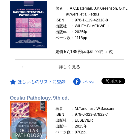
著者
：A.C.Bateman, J.K.Greenson, G.Y.L
auwers, et al. (eds.)
ISBN
：978-1-119-42318-8
出版社
：WILEY-BLACKWELL
出版年
：2025年
ページ数
：1118pp.
57,189円
定価
(本体51,990円 ＋ 税)
詳しく見る
ほしいものリストに登録
いいね
Ocular Pathology, 9th ed.
著者
：M.Yanoff & J.W.Sassani
ISBN
：978-0-323-87822-7
出版社
：ELSEVIER
出版年
：2025年
ページ数
：870pp.