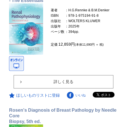
- The Essentials
著者
：H.G.Rennke & B.M.Denker
ISBN
：978-1-975194-91-8
出版社
：WOLTERS KLUWER
出版年
：2025年
ページ数
：394pp.
12,859円
定価
(本体11,690円 ＋ 税)
詳しく見る
ほしいものリストに登録
いいね
Rosen's Diagnosis of Breast Pathology by Needle
Core
Biopsy, 5th ed.