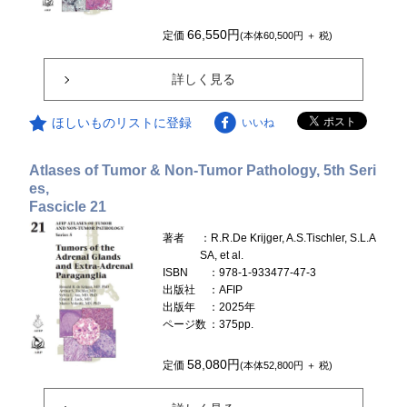
66,550円
定価
(本体60,500円 ＋ 税)
詳しく見る
ほしいものリストに登録
いいね
Atlases of Tumor & Non-Tumor Pathology, 5th Seri
es,
Fascicle 21
著者
：R.R.De Krijger, A.S.Tischler, S.L.A
SA, et al.
ISBN
：978-1-933477-47-3
出版社
：AFIP
出版年
：2025年
ページ数
：375pp.
58,080円
定価
(本体52,800円 ＋ 税)