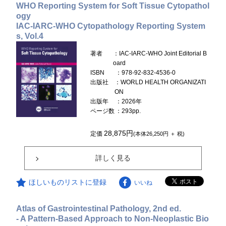
WHO Reporting System for Soft Tissue Cytopathol
ogy
IAC-IARC-WHO Cytopathology Reporting System
s, Vol.4
著者
：IAC-IARC-WHO Joint Editorial B
oard
ISBN
：978-92-832-4536-0
出版社
：WORLD HEALTH ORGANIZATI
ON
出版年
：2026年
ページ数
：293pp.
28,875円
定価
(本体26,250円 ＋ 税)
詳しく見る
ほしいものリストに登録
いいね
Atlas of Gastrointestinal Pathology, 2nd ed.
- A Pattern-Based Approach to Non-Neoplastic Bio