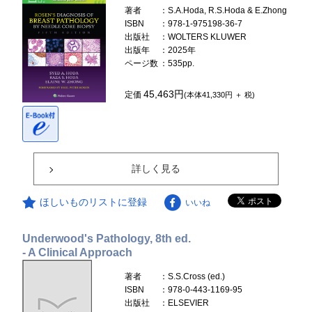
著者
：S.A.Hoda, R.S.Hoda & E.Zhong
ISBN
：978-1-975198-36-7
出版社
：WOLTERS KLUWER
出版年
：2025年
ページ数
：535pp.
45,463円
定価
(本体41,330円 ＋ 税)
詳しく見る
ほしいものリストに登録
いいね
Underwood's Pathology, 8th ed.
- A Clinical Approach
著者
：S.S.Cross (ed.)
ISBN
：978-0-443-1169-95
出版社
：ELSEVIER